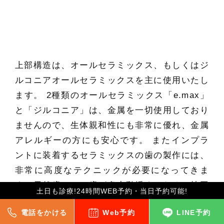
上部構造は、オールセラミックス、もしくはジ
ルコニアオールセラミックスを主に使用いたし
ます。 2種類のオールセラミックス「e.max」
と「ジルコニア」は、金属を一切使用しており
ませんので、生体親和性にも非常に優れ、金属
アレルギーの方にも安心です。 またインプラ
ントに装着するセラミックスの歯の製作には、
非常に高度なテクニックが必要になってきま
す。天然歯では、歯が多少動揺するため、技工
土日も診療!24時間WEB予約・当日予約可能!
物の幅に多少のずれがあっても影響は大きくあ
電話をかける
Web予約
LINE予約
りません。しかし、インプラントの場合は天然